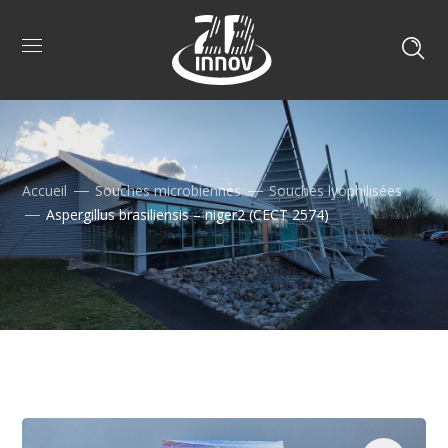
Accueil
Souches microbiennes
Souches lyophilisées
Aspergillus brasiliensis – niger2 (CECT 2574)