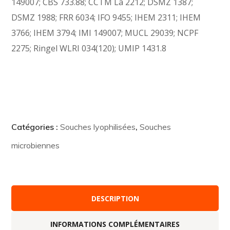
149007; CBS 733.88; CCTM La 2212; DSMZ 1387;
DSMZ 1988; FRR 6034; IFO 9455; IHEM 2311; IHEM
3766; IHEM 3794; IMI 149007; MUCL 29039; NCPF
2275; Ringel WLRI 034(120); UMIP 1431.8
Catégories :
Souches lyophilisées
,
Souches
microbiennes
DESCRIPTION
INFORMATIONS COMPLÉMENTAIRES