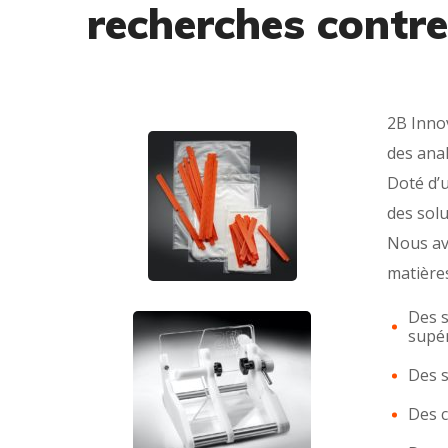
recherches contre
2B Inno
des ana
Doté d’u
des solu
Nous av
matière
Des s
supér
Des s
Des c