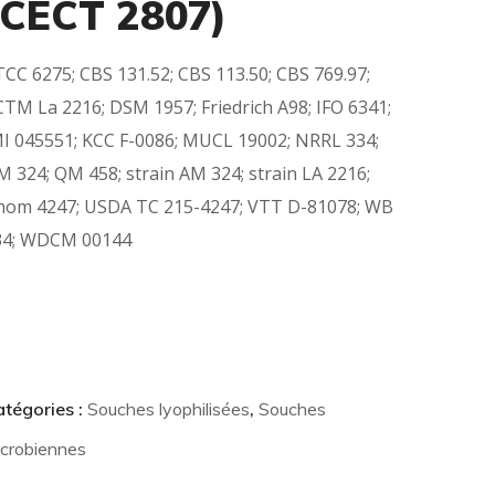
(CECT 2807)
CC 6275; CBS 131.52; CBS 113.50; CBS 769.97;
TM La 2216; DSM 1957; Friedrich A98; IFO 6341;
I 045551; KCC F-0086; MUCL 19002; NRRL 334;
 324; QM 458; strain AM 324; strain LA 2216;
hom 4247; USDA TC 215-4247; VTT D-81078; WB
34; WDCM 00144
tégories :
Souches lyophilisées
,
Souches
crobiennes