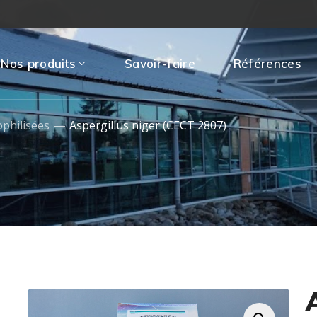
Nos produits
Savoir-faire
Références
ophilisées
Aspergillus niger (CECT 2807)