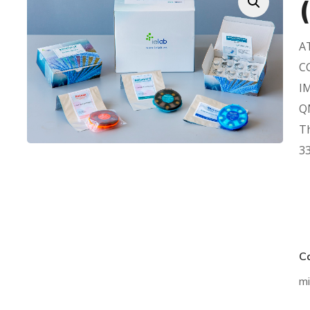
AT
CC
IM
QM
T
3
Ca
mi