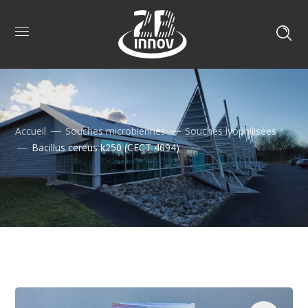
Accueil
Souches microbiennes
Souches lyophilisées
Bacillus cereus k250 (CECT 4094)