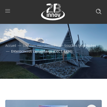
Accueil
Souches microbiennes
Souches lyophilisées
Enterococcus casseliflavus (CECT 8430)