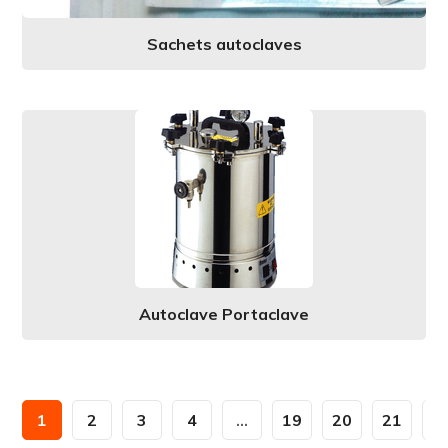
Sachets autoclaves
Autoclave Portaclave
1
2
3
4
…
19
20
21