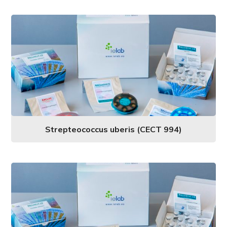
Strepteococcus uberis (CECT 994)