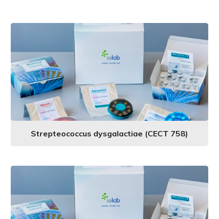
Strepteococcus dysgalactiae (CECT 758)