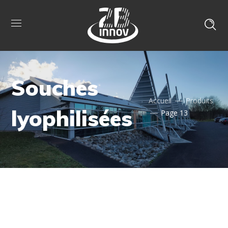
Souches
Accueil
Produits
lyophilisées
Page 13