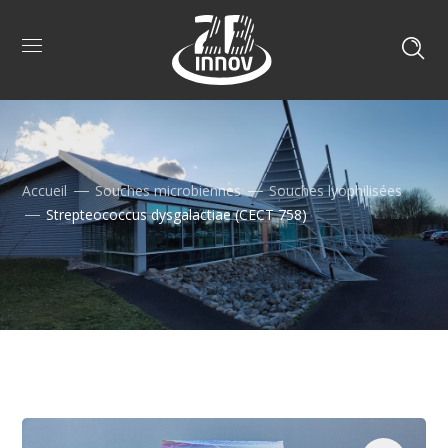
Accueil
Souches microbiennes
Souches lyophilisées
Strepteococcus dysgalactiae (CECT 758)