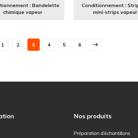
tionnement : Bandelette
Conditionnement : Stri
chimique vapeur
mini-strips vapeur
1
2
3
4
5
6
ation
Nos produits
Préparation d’échantillons