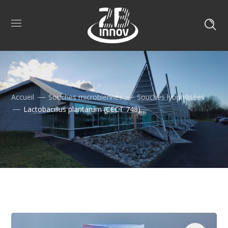
Accueil
Souches microbiennes
Souches lyophilisées
Lactobacillus plantarum (CECT 748)