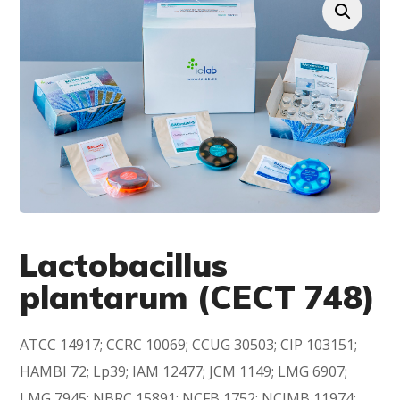
Lactobacillus
plantarum (CECT 748)
ATCC 14917; CCRC 10069; CCUG 30503; CIP 103151;
HAMBI 72; Lp39; IAM 12477; JCM 1149; LMG 6907;
LMG 7945; NBRC 15891; NCFB 1752; NCIMB 11974;